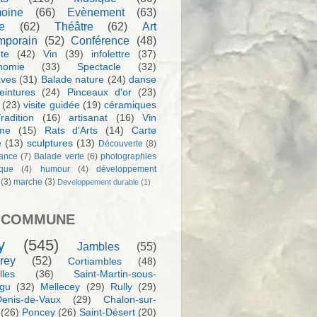
moine
(66)
Evènement
(63)
e
(62)
Théâtre
(62)
Art
mporain
(52)
Conférence
(48)
te
(42)
Vin
(39)
infolettre
(37)
nomie
(33)
Spectacle
(32)
aves
(31)
Balade nature
(24)
danse
eintures
(24)
Pinceaux d'or
(23)
(23)
visite guidée
(19)
céramiques
radition
(16)
artisanat
(16)
Vin
sme
(15)
Rats d'Arts
(14)
Carte
e
(13)
sculptures
(13)
Découverte
(8)
ance
(7)
Balade verte
(6)
photographies
rque
(4)
humour
(4)
développement
(3)
marche
(3)
Developpement durable
(1)
 COMMUNE
y
(545)
Jambles
(55)
rey
(52)
Cortiambles
(48)
les
(36)
Saint-Martin-sous-
igu
(32)
Mellecey
(29)
Rully
(29)
Denis-de-Vaux
(29)
Chalon-sur-
(26)
Poncey
(26)
Saint-Désert
(20)