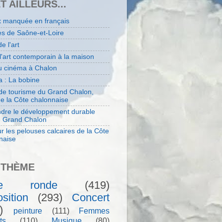
ET AILLEURS...
x manquée en français
es de Saône-et-Loire
de l'art
 l'art contemporain à la maison
au cinéma à Chalon
 : La bobine
 de tourisme du Grand Chalon,
de la Côte chalonnaise
dre le développement durable
e Grand Chalon
r les pelouses calcaires de la Côte
naise
 THÈME
le ronde
(419)
sition
(293)
Concert
)
peinture
(111)
Femmes
ts
(110)
Musique
(80)