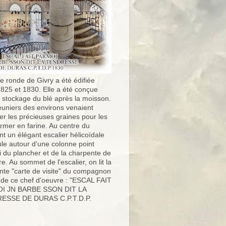
e ronde de Givry a été édifiée
1825 et 1830. Elle a été conçue
e stockage du blé après la moisson.
uniers des environs venaient
er les précieuses graines pour les
ormer en farine. Au centre du
t un élégant escalier hélicoïdale
ule autour d'une colonne point
i du plancher et de la charpente de
ure. Au sommet de l'escalier, on lit la
nte "carte de visite" du compagnon
 de ce chef d'oeuvre : "ESCAL FAIT
I JN BARBE SSON DIT LA
ESSE DE DURAS C.P.T.D.P.