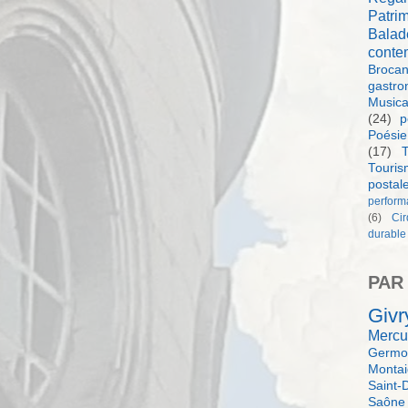
Patri
Balad
conte
Brocan
gastro
Music
(24)
p
Poésie
(17)
T
Touri
postal
perform
(6)
Ci
durable
PAR
Givr
Mercu
Germol
Monta
Saint-
Saône