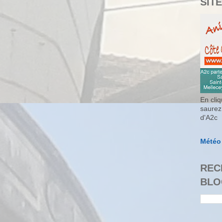
SITE
En cliq
saurez
d'A2c
Météo
REC
BLO