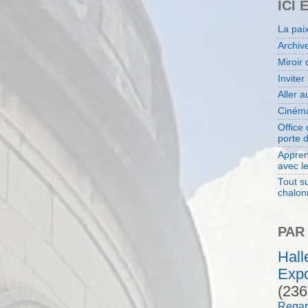
ICI 
La pai
Archiv
Miroir 
Inviter
Aller 
Cinéma
Office
porte 
Appren
avec l
Tout su
chalon
PAR
Hal
Expo
(236
Regar