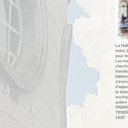
La Hall
entre 
pour l
Les me
cherch
transf
bâtimen
s'enro
d'appu
la toit
toucha
auteur
PARMO
TENDR
1830"