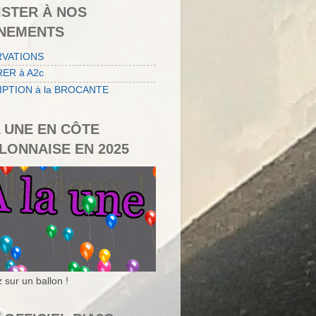
ISTER À NOS
NEMENTS
RVATIONS
ER à A2c
IPTION à la BROCANTE
A UNE EN CÔTE
LONNAISE EN 2025
 sur un ballon !