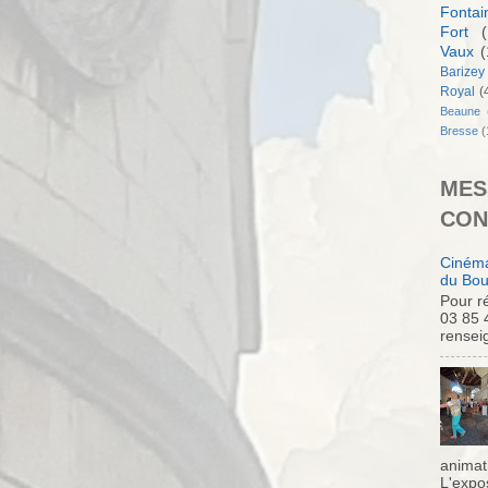
Fontai
Fort
(
Vaux
(
Barizey
Royal
(
Beaune
Bresse
(
MES
CON
Cinéma
du Bou
Pour ré
03 85 
rensei
animati
L'expo