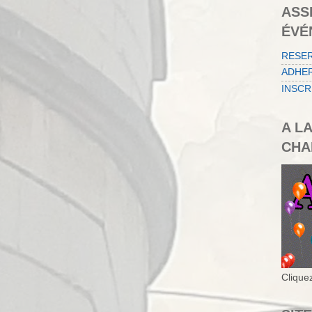
ASS
ÉVÉ
RESE
ADHER
INSCR
A L
CHA
Cliquez