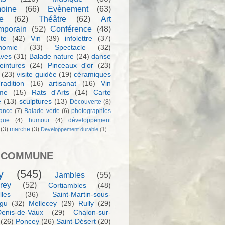
moine
(66)
Evènement
(63)
e
(62)
Théâtre
(62)
Art
mporain
(52)
Conférence
(48)
te
(42)
Vin
(39)
infolettre
(37)
nomie
(33)
Spectacle
(32)
aves
(31)
Balade nature
(24)
danse
eintures
(24)
Pinceaux d'or
(23)
(23)
visite guidée
(19)
céramiques
radition
(16)
artisanat
(16)
Vin
sme
(15)
Rats d'Arts
(14)
Carte
e
(13)
sculptures
(13)
Découverte
(8)
ance
(7)
Balade verte
(6)
photographies
rque
(4)
humour
(4)
développement
(3)
marche
(3)
Developpement durable
(1)
 COMMUNE
y
(545)
Jambles
(55)
rey
(52)
Cortiambles
(48)
les
(36)
Saint-Martin-sous-
igu
(32)
Mellecey
(29)
Rully
(29)
Denis-de-Vaux
(29)
Chalon-sur-
(26)
Poncey
(26)
Saint-Désert
(20)