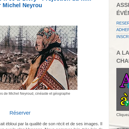
ASS
 Michel Neyrou
ÉVÉ
RESE
ADHER
INSCR
A L
CHA
es de Michel Neyroud, cinéaste et géographe
Réserver
Cliquez
 ébloui par la qualité de son récit et de ses images. Il