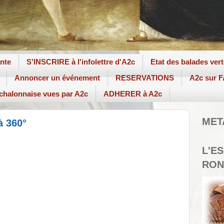
ante
S'INSCRIRE à l'infolettre d'A2c
Etat des balades ver
Annoncer un événement
RESERVATIONS
A2c sur
 chalonnaise vues par A2c
ADHERER à A2c
MET
à 360°
L'E
RON