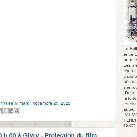
La Hall
entre 
pour l
Les me
cherch
transf
bâtimen
s'enro
d'appu
la toit
onnaise
at
mardi, novembre 25, 2025
toucha
auteur
PARMO
TENDR
1830"
 h 00 à Givry - Projection du film