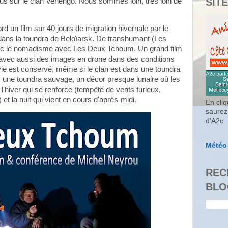
SITE
us sur le clan Venengo. Nous sommes loin, très loin de
n film sur 40 jours de migration hivernale par le
 dans la toundra de Beloïarsk. De transhumant (Les
vec le nomadisme avec Les Deux Tchoum. Un grand film
e avec aussi des images en drone dans des conditions
movie est conservé, même si le clan est dans une toundra
avec une toundra sauvage, un décor presque lunaire où les
l'hiver qui se renforce (tempête de vents furieux,
et la nuit qui vient en cours d'après-midi.
En cliq
saurez
d'A2c
Météo
REC
BLO