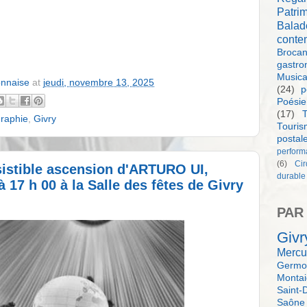
Patri
Balad
conte
Brocan
gastro
Music
onnaise
at
jeudi, novembre 13, 2025
(24)
p
Poésie
(17)
T
raphie
,
Givry
Touri
postal
perform
(6)
Ci
ésistible ascension d'ARTURO UI,
durable
17 h 00 à la Salle des fêtes de Givry
PAR
Givr
Mercu
Germol
Monta
Saint-
Saône