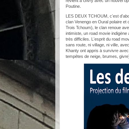
revient à Givry avec un nouvel op
Poutine.
LES DEUX TCHOUM, c'est d'abord u
clan Venengo en Oural polaire et
Trois Tchoum), le clan renoue a
intimiste, un road movie indigèn
très difficiles. L'esprit du road 
sans route, ni village, ni ville, 
Khanty ont appris à survivre avec 
tempêtes de neige, brumes, givre) 