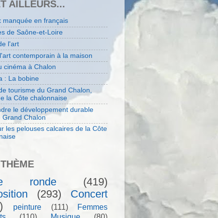
ET AILLEURS...
x manquée en français
es de Saône-et-Loire
de l'art
 l'art contemporain à la maison
au cinéma à Chalon
 : La bobine
 de tourisme du Grand Chalon,
de la Côte chalonnaise
dre le développement durable
e Grand Chalon
r les pelouses calcaires de la Côte
naise
 THÈME
le ronde
(419)
sition
(293)
Concert
)
peinture
(111)
Femmes
ts
(110)
Musique
(80)