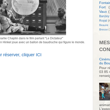
Fontai
Fort
(
Vaux
(
Barizey
Royal
(
Beaune
Bresse
(
rlie Chaplin dans le film parlant "Le Dictateur"
MES
ain Hinkel joue avec un ballon de baudruche qui figure le monde.
CON
r réserver, cliquer ICI
Cinéma
du Bou
Pour ré
03 85 
rensei
animati
L'expo