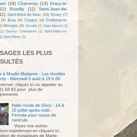
nes
(18)
Charrecey
(13)
Dracy-le-
12)
Russilly
(11)
Saint-Jean-de-
11)
Saint-Mard-de-Vaux
(10)
Rosey
(7)
(4)
Buxy
(4)
Chagny
(4)
Chatenoy-le-
4)
Moroges
(4)
Révidat
(2)
Saint-Marcel
(2)
(1)
Gevrey Chambertin
(1)
Saint-Didier-en-
1)
Saint-Rémy
(1)
SAGES LES PLUS
SULTÉS
 à Moulin Madame - Les révoltés
nty - Mercredi 5 août à 19 h 00
server, cliquez ici ou appelez au
41 58 82 pour plus de
gnements
Halle ronde de Givry - 14 &
15 juillet après-midi -
Fermée pour cause de
canicule
Voyez nos autres
ons maintenues en cliquant ici...
sition de mosaïques de Marie-