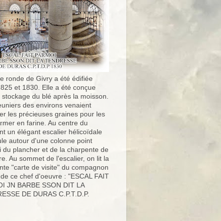
e ronde de Givry a été édifiée
1825 et 1830. Elle a été conçue
e stockage du blé après la moisson.
uniers des environs venaient
er les précieuses graines pour les
ormer en farine. Au centre du
t un élégant escalier hélicoïdale
ule autour d'une colonne point
i du plancher et de la charpente de
ure. Au sommet de l'escalier, on lit la
nte "carte de visite" du compagnon
 de ce chef d'oeuvre : "ESCAL FAIT
I JN BARBE SSON DIT LA
ESSE DE DURAS C.P.T.D.P.