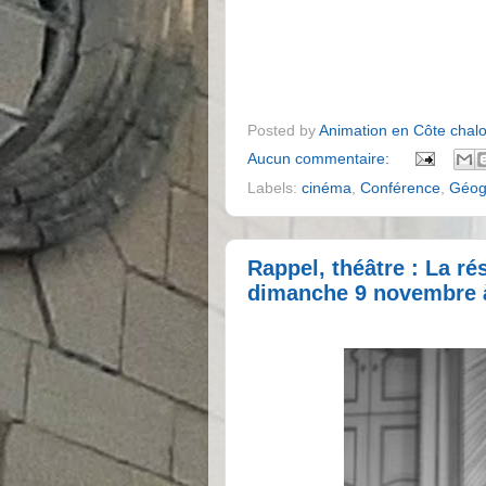
Posted by
Animation en Côte chal
Aucun commentaire:
Labels:
cinéma
,
Conférence
,
Géog
Rappel, théâtre : La r
dimanche 9 novembre à 