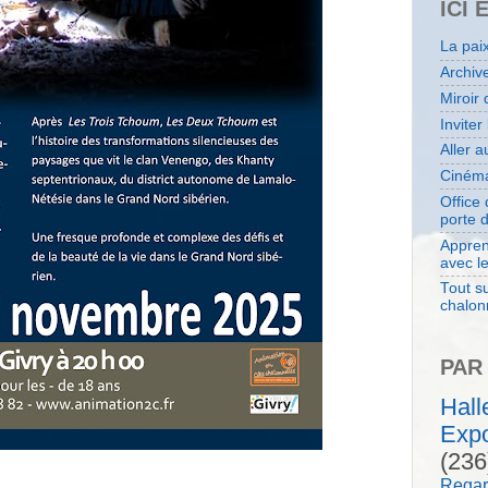
ICI 
La pai
Archiv
Miroir 
Inviter
Aller 
Cinéma
Office
porte 
Appren
avec l
Tout su
chalon
PAR
Hal
Expo
(236
Regar