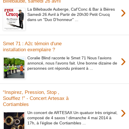
Billebaude, samedi 26 avril
›
La Billebaude Auberge, Caf’Conc & Bar à Bières
Samedi 26 Avril à Partir de 20h30 Petit Crucq
dans un "Duo D’honneur" ...
Smet 71 : A2c témoin d'une
installation exemplaire ?
›
Coralie Blind raconte le Smet 71 Nous l'avions
annoncé, nous l'avons fait. Une bonne dizaine de
personnes ont répondu présent à ...
“Inspirez, Pression, Stop ,
Soufflez !” - Concert Artesax à
Cortiambles
›
Un concert de ARTESAX Un quatuor très original,
composé de 4 saxos ! dimanche 4 mai 2014 à
17h, à l'église de Cortiambles ...